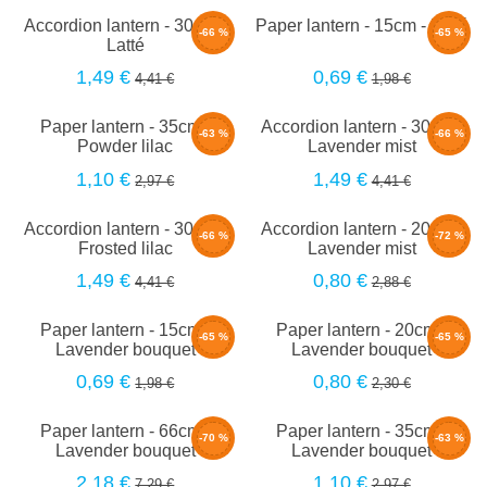
Accordion lantern - 30cm -
Paper lantern - 15cm - Latté
-66 %
-65 %
Latté
1,49 €
0,69 €
4,41 €
1,98 €
Paper lantern - 35cm -
Accordion lantern - 30cm -
-63 %
-66 %
Powder lilac
Lavender mist
1,10 €
1,49 €
2,97 €
4,41 €
Accordion lantern - 30cm -
Accordion lantern - 20cm -
-66 %
-72 %
Frosted lilac
Lavender mist
1,49 €
0,80 €
4,41 €
2,88 €
Paper lantern - 15cm -
Paper lantern - 20cm -
-65 %
-65 %
Lavender bouquet
Lavender bouquet
0,69 €
0,80 €
1,98 €
2,30 €
Paper lantern - 66cm -
Paper lantern - 35cm -
-70 %
-63 %
Lavender bouquet
Lavender bouquet
2,18 €
1,10 €
7,29 €
2,97 €