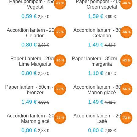
Paper pompom - 25cm -
Paper pompom - 40cm -
-77 %
-60 %
Vegetal
Green vegetal
0,59 €
1,59 €
2,59 €
3,99 €
Accordion lantern - 20cm -
Accordion lantern - 30cm -
-72 %
-66 %
Celadon
Celadon
0,80 €
1,49 €
2,88 €
4,41 €
Paper Lantern - 20cm -
Paper lantern - 35cm - Lime
-65 %
-63 %
Lime Margarita
margarita
0,80 €
1,10 €
2,30 €
2,97 €
Paper lantern - 50cm - Silky
Accordion lantern - 30cm -
-70 %
-66 %
bronzer
Marron glacé
1,49 €
1,49 €
4,99 €
4,41 €
Accordion lantern - 20cm -
Accordion lantern - 20cm -
-72 %
-72 %
Marron glacé
Latté
0,80 €
0,80 €
2,88 €
2,88 €