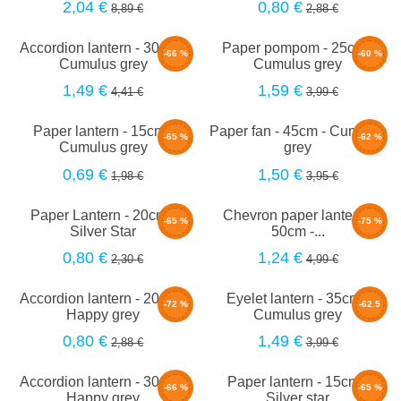
2,04 €
0,80 €
8,89 €
2,88 €
Accordion lantern - 30cm -
Paper pompom - 25cm -
-66 %
-60 %
Cumulus grey
Cumulus grey
1,49 €
1,59 €
4,41 €
3,99 €
Paper lantern - 15cm -
Paper fan - 45cm - Cumulus
-65 %
-62 %
Cumulus grey
grey
0,69 €
1,50 €
1,98 €
3,95 €
Paper Lantern - 20cm -
Chevron paper lantern -
-65 %
-75 %
Silver Star
50cm -...
0,80 €
1,24 €
2,30 €
4,99 €
Accordion lantern - 20cm -
Eyelet lantern - 35cm -
-72 %
-62.5
Happy grey
Cumulus grey
%
0,80 €
1,49 €
2,88 €
3,99 €
Accordion lantern - 30cm -
Paper lantern - 15cm -
-66 %
-65 %
Happy grey
Silver star