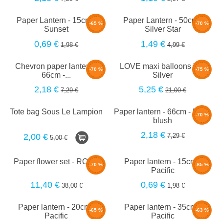
Paper Lantern - 15cm -
Paper Lantern - 50cm -
-65 %
-70 %
Sunset
Silver Star
0,69 €
1,49 €
1,98 €
4,99 €
Chevron paper lantern -
LOVE maxi balloons kit -
-70 %
-75 %
66cm -...
Silver
2,18 €
5,25 €
7,29 €
21,00 €
Tote bag Sous Le Lampion
Paper lantern - 66cm - Rose
-70 %
blush
2,18 €
7,29 €
2,00 €
5,00 €
Paper flower set - ROSE
Paper lantern - 15cm -
-70 %
-65 %
Pacific
11,40 €
0,69 €
38,00 €
1,98 €
Paper lantern - 20cm -
Paper lantern - 35cm -
-65 %
-63 %
Pacific
Pacific