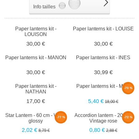
Info tailles
Paper lanterns kit -
Paper lanterns kit - LOUISE
LOUISON
30,00 €
30,00 €
Paper lanterns kit - MANON
Paper lanterns kit - INES
30,00 €
30,99 €
Paper lanterns kit -
Paper lanterns kit - MILA
-70 %
NATHAN
5,40 €
17,00 €
18,00 €
Star Lantern - 60 cm - White
Accordion lantern - 20cm -
-77 %
-72 %
glossy
Vintage rose
2,02 €
0,80 €
8,79 €
2,88 €