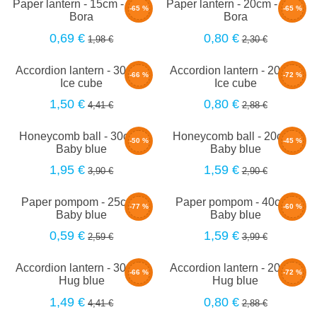
Paper lantern - 15cm - Bora
Paper lantern - 20cm - Bora
-65 %
-65 %
Bora
Bora
0,69 €
0,80 €
1,98 €
2,30 €
Accordion lantern - 30cm -
Accordion lantern - 20cm -
-66 %
-72 %
Ice cube
Ice cube
1,50 €
0,80 €
4,41 €
2,88 €
Honeycomb ball - 30cm -
Honeycomb ball - 20cm -
-50 %
-45 %
Baby blue
Baby blue
1,95 €
1,59 €
3,90 €
2,90 €
Paper pompom - 25cm -
Paper pompom - 40cm -
-77 %
-60 %
Baby blue
Baby blue
0,59 €
1,59 €
2,59 €
3,99 €
Accordion lantern - 30cm -
Accordion lantern - 20cm -
-66 %
-72 %
Hug blue
Hug blue
1,49 €
0,80 €
4,41 €
2,88 €