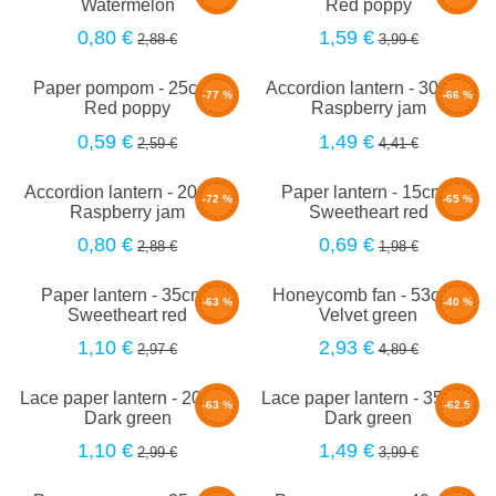
Watermelon
Red poppy
0,80 €
1,59 €
2,88 €
3,99 €
Paper pompom - 25cm -
Accordion lantern - 30cm -
-77 %
-66 %
Red poppy
Raspberry jam
0,59 €
1,49 €
2,59 €
4,41 €
Accordion lantern - 20cm -
Paper lantern - 15cm -
-72 %
-65 %
Raspberry jam
Sweetheart red
0,80 €
0,69 €
2,88 €
1,98 €
Paper lantern - 35cm -
Honeycomb fan - 53cm -
-63 %
-40 %
Sweetheart red
Velvet green
1,10 €
2,93 €
2,97 €
4,89 €
Lace paper lantern - 20cm -
Lace paper lantern - 35cm -
-63 %
-62.5
Dark green
Dark green
%
1,10 €
1,49 €
2,99 €
3,99 €