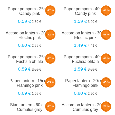
Paper pompom - 25cm -
Paper pompom - 40cm -
-77 %
-60 %
Candy pink
Candy pink
0,59 €
1,59 €
2,59 €
3,99 €
Accordion lantern - 20cm -
Accordion lantern - 30cm -
-72 %
-66 %
Electric pink
Electric pink
0,80 €
1,49 €
2,88 €
4,41 €
Paper pompom - 25cm -
Paper pompom - 40cm -
-77 %
-60 %
Fuchsia ohlala
Fuchsia ohlala
0,59 €
1,59 €
2,59 €
3,99 €
Paper lantern - 15cm -
Paper lantern - 20cm -
-65 %
-65 %
Flamingo pink
Flamingo pink
0,69 €
0,80 €
1,98 €
2,30 €
Star Lantern - 60 cm -
Accordion lantern - 20cm -
-77 %
-72 %
Cumulus grey
Cumulus grey