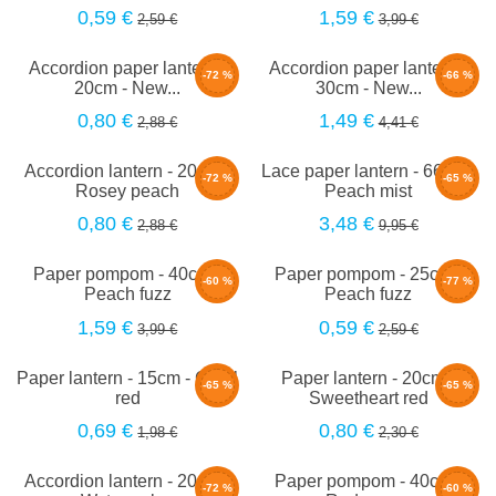
0,59 €
1,59 €
2,59 €
3,99 €
Accordion paper lantern -
Accordion paper lantern -
-72 %
-66 %
20cm - New...
30cm - New...
0,80 €
1,49 €
2,88 €
4,41 €
Accordion lantern - 20cm -
Lace paper lantern - 66cm -
-72 %
-65 %
Rosey peach
Peach mist
0,80 €
3,48 €
2,88 €
9,95 €
Paper pompom - 40cm -
Paper pompom - 25cm -
-60 %
-77 %
Peach fuzz
Peach fuzz
1,59 €
0,59 €
3,99 €
2,59 €
Paper lantern - 15cm - Coral
Paper lantern - 20cm -
-65 %
-65 %
red
Sweetheart red
0,69 €
0,80 €
1,98 €
2,30 €
Accordion lantern - 20cm -
Paper pompom - 40cm -
-72 %
-60 %