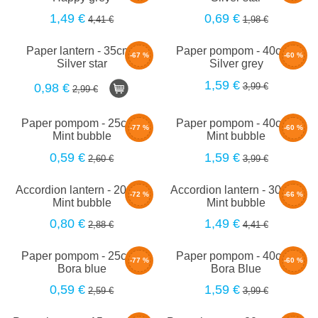
1,49 €
0,69 €
4,41 €
1,98 €
Paper lantern - 35cm -
Paper pompom - 40cm -
-67 %
-60 %
Silver star
Silver grey
1,59 €
3,99 €
0,98 €
2,99 €
Paper pompom - 25cm -
Paper pompom - 40cm -
-77 %
-60 %
Mint bubble
Mint bubble
0,59 €
1,59 €
2,60 €
3,99 €
Accordion lantern - 20cm -
Accordion lantern - 30cm -
-72 %
-66 %
Mint bubble
Mint bubble
0,80 €
1,49 €
2,88 €
4,41 €
Paper pompom - 25cm -
Paper pompom - 40cm -
-77 %
-60 %
Bora blue
Bora Blue
0,59 €
1,59 €
2,59 €
3,99 €