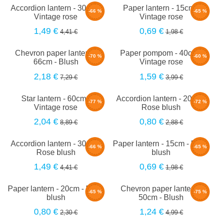
Accordion lantern - 30cm -
Paper lantern - 15cm -
-66 %
-65 %
Vintage rose
Vintage rose
1,49 €
0,69 €
4,41 €
1,98 €
Chevron paper lantern -
Paper pompom - 40cm -
-70 %
-60 %
66cm - Blush
Vintage rose
2,18 €
1,59 €
7,29 €
3,99 €
Star lantern - 60cm -
Accordion lantern - 20cm -
-77 %
-72 %
Vintage rose
Rose blush
2,04 €
0,80 €
8,89 €
2,88 €
Accordion lantern - 30cm -
Paper lantern - 15cm - Rose
-66 %
-65 %
Rose blush
blush
1,49 €
0,69 €
4,41 €
1,98 €
Paper lantern - 20cm - Rose
Chevron paper lantern -
-65 %
-75 %
blush
50cm - Blush
0,80 €
1,24 €
2,30 €
4,99 €