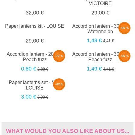
VICTOIRE
32,00 €
29,00 €
Paper lanterns kit - LOUISE
Accordion lantern - 30cm -
-66 %
Watermelon
1,49 €
29,00 €
4,41 €
Accordion lantern - 20cm -
Accordion lantern - 30cm -
-72 %
-66 %
Peach fuzz
Peach fuzz
0,80 €
1,49 €
2,88 €
4,41 €
Paper lanterns set - Mini
-62.5
LOUISE
%
3,00 €
8,00 €
WHAT WOULD YOU ALSO LIKE ABOUT US...