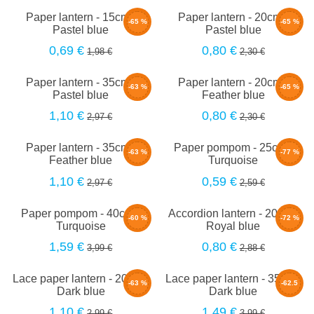
Paper lantern - 15cm -
Paper lantern - 20cm -
-65 %
-65 %
Pastel blue
Pastel blue
0,69 €
0,80 €
1,98 €
2,30 €
Paper lantern - 35cm -
Paper lantern - 20cm -
-63 %
-65 %
Pastel blue
Feather blue
1,10 €
0,80 €
2,97 €
2,30 €
Paper lantern - 35cm -
Paper pompom - 25cm -
-63 %
-77 %
Feather blue
Turquoise
1,10 €
0,59 €
2,97 €
2,59 €
Paper pompom - 40cm -
Accordion lantern - 20cm -
-60 %
-72 %
Turquoise
Royal blue
1,59 €
0,80 €
3,99 €
2,88 €
Lace paper lantern - 20cm -
Lace paper lantern - 35cm -
-63 %
-62.5
Dark blue
Dark blue
%
1,10 €
1,49 €
2,99 €
3,99 €