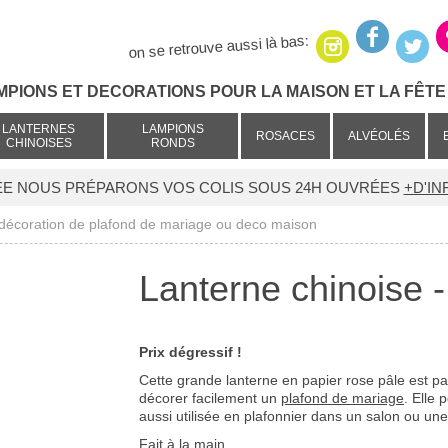
on se retrouve aussi là bas:
MPIONS ET DECORATIONS POUR LA MAISON ET LA FÊTE 
LANTERNES
LAMPIONS
ROSACES
ALVÉOLÉS
CHINOISES
RONDS
ÉE NOUS PRÉPARONS VOS COLIS SOUS 24H OUVRÉES
+D'IN
 décoration de plafond de mariage ou deco maison
Lanterne chinoise 
Prix dégressif !
Cette grande lanterne en papier rose pâle est pa
décorer facilement un
plafond de mariage
. Elle 
aussi utilisée en plafonnier dans un salon ou un
Fait à la main.