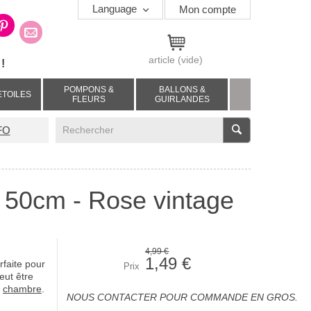
Language
Mon compte
article
(vide)
!
POMPONS &
BALLONS &
ETOILES
FLEURS
GUIRLANDES
V
FO
- 50cm - Rose vintage
4,99 €
1,49 €
rfaite pour
Prix
peut être
e
chambre
.
NOUS CONTACTER POUR COMMANDE EN GROS.