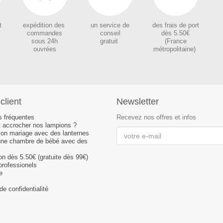
t
expédition des
un service de
des
frais de port
c
ommandes
conseil
dès 5.50€
sous 24h
gratuit
(France
ouvrées
métropolitaine)
client
Newsletter
s fréquentes
Recevez nos offres et infos
accrocher nos lampions ?
son mariage avec des lanternes
une chambre de bébé avec des
son dès 5.50€ (gratuite dès 99€)
professionels
e
de confidentialité