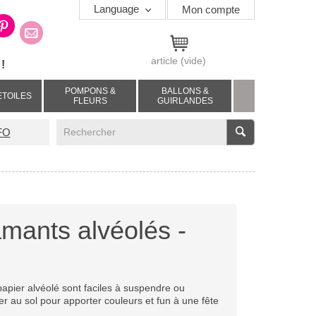
Language
Mon compte
article
(vide)
!
POMPONS &
BALLONS &
ETOILES
FLEURS
GUIRLANDES
V
FO
amants alvéolés -
apier alvéolé sont faciles à suspendre ou
r au sol pour apporter couleurs et fun à une fête