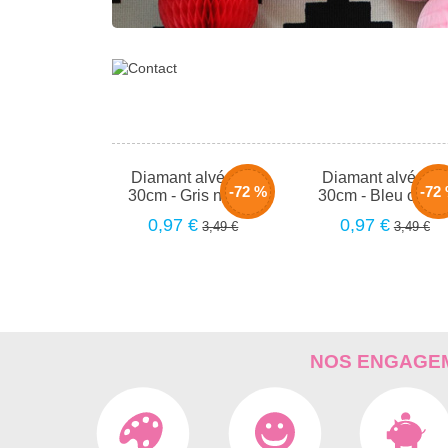
Diamant alvéolé -
Diamant alvéolé -
-72 %
-72
30cm - Gris nuage
30cm - Bleu océa
0,97 €
0,97 €
3,49 €
3,49 €
NOS ENGAGEM