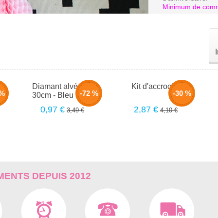
Minimum de comm
Diamant alvéolé -
Kit d'accroche
 %
-72 %
-30 %
n
30cm - Bleu aqua
0,97 €
2,87 €
3,49 €
4,10 €
ENTS DEPUIS 2012