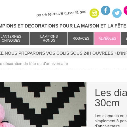
on se retrouve aussi là bas:
MPIONS ET DECORATIONS POUR LA MAISON ET LA FÊTE 
LANTERNES
LAMPIONS
ROSACES
ALVÉOLÉS
CHINOISES
RONDS
ÉE NOUS PRÉPARONS VOS COLIS SOUS 24H OUVRÉES
+D'IN
e décoration de fête ou d'anniversaire
Les di
30cm
Les diamants en p
simplement à pose
d'anniversaire.