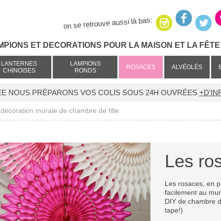
on se retrouve aussi là bas:
MPIONS ET DECORATIONS POUR LA MAISON ET LA FÊTE 
LANTERNES
LAMPIONS
ROSACES
ALVÉOLÉS
CHINOISES
RONDS
ÉE NOUS PRÉPARONS VOS COLIS SOUS 24H OUVRÉES
+D'IN
 décoration murale de chambre de fille
Les ro
Les rosaces, en pa
facilement au mur
DIY de chambre de
tape!)