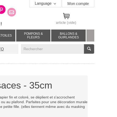
Language
Mon compte
article
(vide)
!
POMPONS &
BALLONS &
ETOILES
FLEURS
GUIRLANDES
V
FO
saces - 35cm
pier fin et coloré, se déplient et s'accrochent
 ou au plafond. Parfaites pour une décoration murale
 petite fille. (elles tiennent même avec du masking