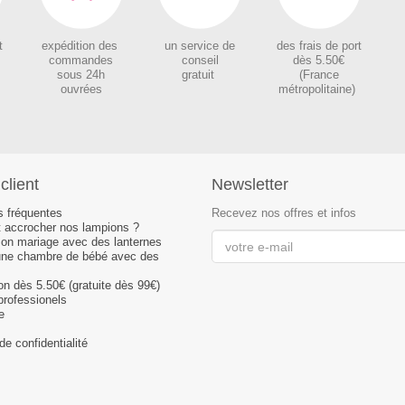
t
expédition des
un service de
des
frais de port
c
ommandes
conseil
dès 5.50€
sous 24h
gratuit
(France
ouvrées
métropolitaine)
client
Newsletter
s fréquentes
Recevez nos offres et infos
accrocher nos lampions ?
son mariage avec des lanternes
une chambre de bébé avec des
son dès 5.50€ (gratuite dès 99€)
professionels
e
de confidentialité