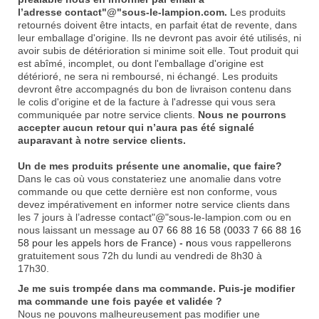
l’adresse
contact"@"sous-le-lampion.com
.
Les produits
retournés doivent être intacts, en parfait état de revente, dans
leur emballage d'origine. Ils ne devront pas avoir été utilisés, ni
avoir subis de détérioration si minime soit elle. Tout produit qui
est abîmé, incomplet, ou dont l'emballage d'origine est
détérioré, ne sera ni remboursé, ni échangé. Les produits
devront être accompagnés du bon de livraison contenu dans
le colis d'origine et de la facture à l'adresse qui vous sera
communiquée par notre
service clients
.
Nous ne pourrons
accepter aucun retour qui n’aura pas été signalé
auparavant à notre service clients.
Un de mes produits présente une anomalie, que faire?
Dans le cas où vous constateriez une anomalie dans votre
commande ou que cette dernière est non conforme, vous
devez impérativement en informer notre service clients dans
les 7 jours à l’adresse contact"@"sous-le-lampion.com ou en
nous laissant un message
au 07 66 88 16 58 (0033 7 66 88 16
58 pour les appels hors de France)
- n
ous vous rappellerons
gratuitement sous 72h du lundi au vendredi de 8h30 à
17h30.
Je me suis trompée dans ma commande. Puis-je modifier
ma commande une fois payée et validée ?
Nous ne pouvons malheureusement pas modifier une