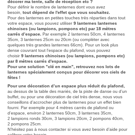
décorer ma tente, salle de réception etc ?
Pour définir le nombre de lanternes dont vous avez
besoin,
tout dépend de l'effet que vous souhaitez.
Pour des lanternes en petites touches très réparties dans tout
votre espace, vous pouvez utiliser
9 lanternes
lanternes
chinoises
(ou lampions, pompons etc) par 18 mètres
carrés d’espace.
Par exemple 2 lanternes 50cm, 4 lanternes
35cm, 3 lanternes 25cm ou 20cm (ou compléter avec
quelques très grandes lanternes 66cm). Pour un look plus
dense couvrant tout l'espace du plafond, vous pouvez
choisir
9
lanternes chinoises
(ou lampions, pompons etc)
par 8 mètres carrés d'espace.
Pour une solution "clé en main", retrouvez nos
lots de
lanternes
spécialement conçus pour décorer vos ciels de
fêtes !
Pour une décoration d’un espace plus réduit du plafond,
au dessus de la table des mariés, de la piste de danse ou d’un
buffet, ou pour une décoration de ciel très dense, nous vous
conseillons d’accrocher plus de lanternes pour un effet bien
fourni. Par exemple pour 4 mètres carrés de plafond ou
d’espace, environ 2
lanternes 50cm
, 3
lanternes 35cm
,
2
lampions ronds 30cm
, 3
lampions 20cm
, 2
pompons 40cm
,
2
pompons 25cm
.
N’hésitez pas à
nous contacter
si vous avez besoin d’aide pour
calibrer votre besoin.