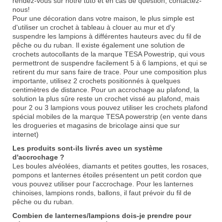
rendez-vous sur notre tuto
et en cas de question, contactez-
nous!
Pour une décoration dans votre maison, le plus simple est
d'utiliser un crochet à tableau à clouer au mur et d'y
suspendre les lampions à différentes hauteurs avec du fil de
pêche ou du ruban. Il existe également une solution de
crochets autocollants de la marque TESA Powestrip, qui vous
permettront de suspendre facilement 5 à 6 lampions, et qui se
retirent du mur sans faire de trace. Pour une composition plus
importante, utilisez 2 crochets positionnés à quelques
centimètres de distance. Pour un accrochage au plafond, la
solution la plus sûre reste un crochet vissé au plafond, mais
pour 2 ou 3 lampions vous pouvez utiliser les crochets plafond
spécial mobiles de la marque TESA powerstrip (en vente dans
les drogueries et magasins de bricolage ainsi que sur
internet)
Les produits sont-ils livrés avec un système
d'accrochage ?
Les boules alvéolées, diamants et petites gouttes, les rosaces,
pompons et lanternes étoiles présentent un petit cordon que
vous pouvez utiliser pour l'accrochage. Pour les lanternes
chinoises, lampions ronds, ballons, il faut prévoir du fil de
pêche ou du ruban.
Combien de lanternes/lampions dois-je prendre pour