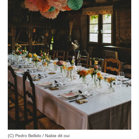
(C)
Pedro Bellido
/
Nabie dit oui