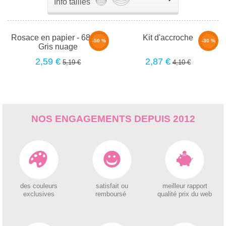
Info tailles
Rosace en papier - 68cm -
Kit d'accroche
-50 %
-30 %
Gris nuage
2,59 €
2,87 €
5,19 €
4,10 €
NOS ENGAGEMENTS DEPUIS 2012
des couleurs
satisfait ou
meilleur rapport
exclusives
remboursé
qualité prix du web