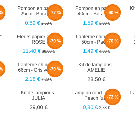
é -
Pompon en papier -
Pompon en papier -
Ki
 %
-77 %
-60 %
é
25cm - Bora blue
40cm - Bora Blue
0,59 €
1,59 €
2,59 €
3,99 €
 -
Fleurs papier en kit -
Lanterne chinoise -
-70 %
-70 %
ROSE
50cm - Pacific
11,40 €
1,49 €
38,00 €
4,99 €
-
Lanterne chinoise -
Kit de lampions -
 %
-70 %
s
66cm - Gris velours
AMELIE
2,18 €
28,50 €
7,29 €
Kit de lampions -
Lampion rond - 20cm -
La
-72 %
JULIA
Peach fuzz
0,80 €
29,00 €
2,88 €