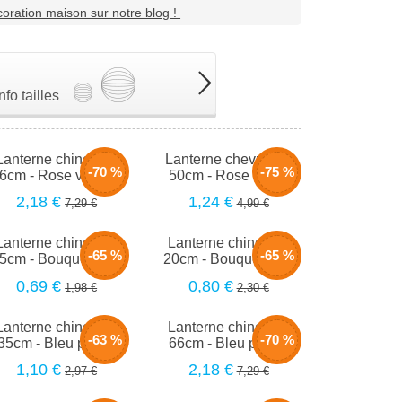
oration maison sur notre blog !
Info tailles
Lanterne chinoise -
Lanterne chevrons -
-70 %
-75 %
6cm - Rose vintage
50cm - Rose blush
2,18 €
1,24 €
7,29 €
4,99 €
Lanterne chinoise -
Lanterne chinoise -
-65 %
-65 %
5cm - Bouquet de...
20cm - Bouquet de...
0,69 €
0,80 €
1,98 €
2,30 €
Lanterne chinoise -
Lanterne chinoise -
-63 %
-70 %
35cm - Bleu plume
66cm - Bleu plume
1,10 €
2,18 €
2,97 €
7,29 €