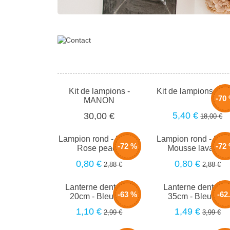
Kit de lampions -
Kit de lampions - M
-70
MANON
5,40 €
30,00 €
18,00 €
Lampion rond - 20cm -
Lampion rond - 20c
-72 %
-72
Rose peach
Mousse lavande
0,80 €
0,80 €
2,88 €
2,88 €
Lanterne dentelle -
Lanterne dentelle 
-63 %
-62
20cm - Bleu nuit
35cm - Bleu nuit
1,10 €
1,49 €
2,99 €
3,99 €
%