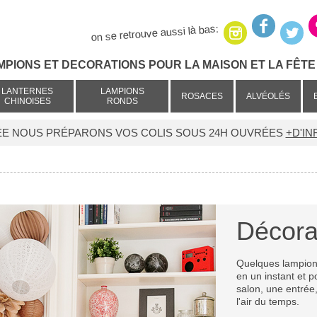
on se retrouve aussi là bas:
MPIONS ET DECORATIONS POUR LA MAISON ET LA FÊTE 
LANTERNES
LAMPIONS
ROSACES
ALVÉOLÉS
CHINOISES
RONDS
ÉE NOUS PRÉPARONS VOS COLIS SOUS 24H OUVRÉES
+D'IN
Décora
Quelques lampion
en un instant et p
salon, une entrée
l'air du temps.