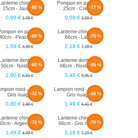
Lanterne chinoise -
Pompon en papier -
-65 %
-77 %
15cm - Jaune...
25cm - Crème
0,69 €
0,59 €
1,98 €
2,59 €
Pompon en papier -
Lanterne chinoise -
-60 %
-70 %
40cm - Peach fuzz
66cm - Latté
1,59 €
2,18 €
3,99 €
7,29 €
Lanterne dentelle -
Lanterne dentelle -
-60 %
-65 %
50cm - Nostalgie
66cm - Nostalgie
2,60 €
3,48 €
6,50 €
9,95 €
mpion rond - 20cm -
Lampion rond - 30cm -
-72 %
-66 %
Gris nuage
Gris nuage
0,80 €
1,49 €
2,88 €
4,41 €
Lanterne chinoise -
Lanterne chevron -
-70 %
-70 %
50cm - Argenté star
66cm - Gris nuage
1,49 €
2,18 €
4,99 €
7,29 €