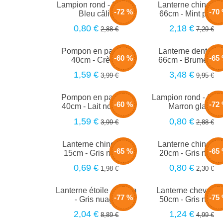
Lampion rond - 20cm -
Lanterne chinoise 
-72 %
-70
Bleu câlin
66cm - Mint paste
0,80 €
2,18 €
2,88 €
7,29 €
Pompon en papier -
Lanterne dentelle 
-60 %
-65
40cm - Crème
66cm - Brume de..
1,59 €
3,48 €
3,99 €
9,95 €
Pompon en papier -
Lampion rond - 20c
-60 %
-72
40cm - Lait noisette
Marron glacé
1,59 €
0,80 €
3,99 €
2,88 €
Lanterne chinoise -
Lanterne chinoise 
-65 %
-65
15cm - Gris nuage
20cm - Gris nuag
0,69 €
0,80 €
1,98 €
2,30 €
Lanterne étoile - 60 cm
Lanterne chevrons 
-77 %
-75
- Gris nuage
50cm - Gris nuag
2,04 €
1,24 €
8,89 €
4,99 €