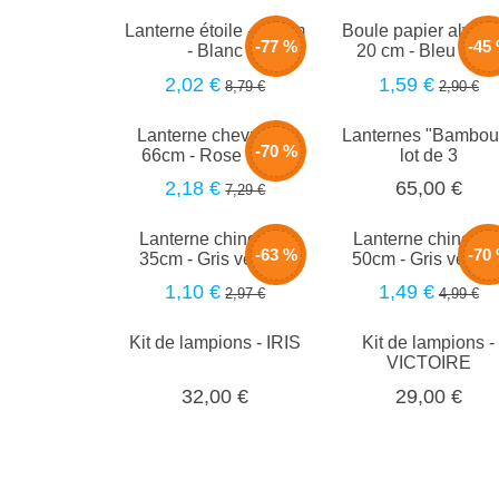
Lanterne étoile - 60 cm
Boule papier alvéol
-77 %
-45
- Blanc
20 cm - Bleu béb
2,02 €
1,59 €
8,79 €
2,90 €
Lanterne chevrons -
Lanternes "Bambou"
-70 %
66cm - Rose blush
lot de 3
2,18 €
65,00 €
7,29 €
Lanterne chinoise -
Lanterne chinoise 
-63 %
-70
35cm - Gris velours
50cm - Gris velour
1,10 €
1,49 €
2,97 €
4,99 €
Kit de lampions - IRIS
Kit de lampions -
VICTOIRE
32,00 €
29,00 €