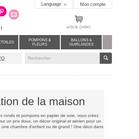
Language
Mon compte
article
(vide)
!
POMPONS &
BALLONS &
ETOILES
FLEURS
GUIRLANDES
V
FO
tion de la maison
s ronds et pompons en papier de soie, vous créez
our un prix doux, un décor original et aérien pour un
, une chambre d'enfant ou de grand ! Une déco dans