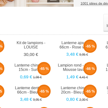
1001 idées de déc
ILA
Kit de lampions -
Lanterne ajourée -
 %
-65 %
LOUISE
66cm - Rose vintage
6
3,48 €
30,00 €
9,95 €
m -
Lanterne chinoise -
Lampion rond - 30cm -
 %
-65 %
-66 %
15cm - Sunset
Mousse lavande
1
0,69 €
1,49 €
1,98 €
4,41 €
-
Lanterne dentelle -
Lanterne chinoise -
.5
-65 %
-65 %
66cm - Bleu nuit
20cm - Bleu plume
3,48 €
0,80 €
9,95 €
2,30 €