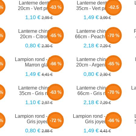
-
Lanterne dentelle -
Lanterne dentelle -
 %
-63 %
-62.5
l
20cm - Vert profond
35cm - Vert profond
1,10 €
1,49 €
2,99 €
3,99 €
%
-
Lanterne chinoise -
Lanterne chinoise -
 %
-65 %
-70 %
.
20cm - Citron vert
66cm - Peach pastel
0,80 €
2,18 €
2,30 €
7,29 €
m -
Lampion rond - 30cm -
Lanterne chinoise -
 %
-66 %
-65 %
Marron glacé
20cm - Argenté star
1,49 €
0,80 €
4,41 €
2,30 €
-
Lanterne chinoise -
Lanterne chinoise -
La
 %
-63 %
-70 %
e
35cm - Gris nuage
66cm - Gris nuage
1,10 €
2,18 €
2,97 €
7,29 €
-
Lampion rond - 20cm -
Lampion rond - 30cm -
 %
-72 %
-66 %
e
Gris joyeux
Gris joyeux
0,80 €
1,49 €
2,88 €
4,41 €