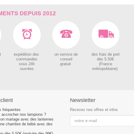
ENTS DEPUIS 2012
t
expédition des
un service de
des
frais de port
c
ommandes
conseil
dès 5.50€
sous 24h
gratuit
(France
ouvrées
métropolitaine)
client
Newsletter
s fréquentes
Recevez nos offres et infos
accrocher nos lampions ?
son mariage avec des lanternes
une chambre de bébé avec des
son dès 5.50€ (gratuite dès 99€)