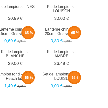
t de lampions - INES
Kit de lampions -
LOUISON
30,99 €
30,00 €
Lanterne chinoise -
Lanterne chinoise -
-65 %
-65 %
15cm - Gris velours
20cm - Gris velours
0,69 €
0,80 €
1,98 €
2,30 €
Kit de lampions -
Kit de lampions -
BLANCHE
AMBRE
29,00 €
26,49 €
mpion rond - 30cm -
Set de lampions - Mini
-66 %
-62.5
Peach fuzz
LOUISE
1,49 €
3,00 €
4,41 €
8,00 €
%