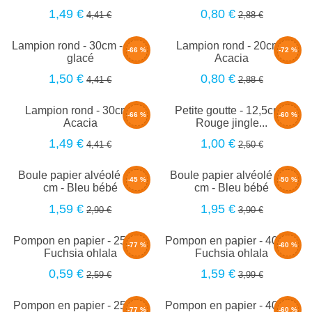
1,49 €
0,80 €
4,41 €
2,88 €
Lampion rond - 30cm - Bleu
Lampion rond - 20cm -
-66 %
-72 %
glacé
Acacia
1,50 €
0,80 €
4,41 €
2,88 €
Lampion rond - 30cm -
Petite goutte - 12,5cm -
-66 %
-60 %
Acacia
Rouge jingle...
1,49 €
1,00 €
4,41 €
2,50 €
Boule papier alvéolé - 20
Boule papier alvéolé - 30
-45 %
-50 %
cm - Bleu bébé
cm - Bleu bébé
1,59 €
1,95 €
2,90 €
3,90 €
Pompon en papier - 25cm -
Pompon en papier - 40cm -
-77 %
-60 %
Fuchsia ohlala
Fuchsia ohlala
0,59 €
1,59 €
2,59 €
3,99 €
Pompon en papier - 25cm -
Pompon en papier - 40cm -
-77 %
-60 %