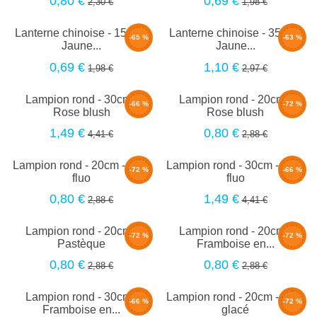
0,80 €
0,69 €
2,30 €
1,98 €
Lanterne chinoise - 15cm -
Lanterne chinoise - 35cm -
-65 %
-63 %
Jaune...
Jaune...
0,69 €
1,10 €
1,98 €
2,97 €
Lampion rond - 30cm -
Lampion rond - 20cm -
-66 %
-72 %
Rose blush
Rose blush
1,49 €
0,80 €
4,41 €
2,88 €
Lampion rond - 20cm - Pink
Lampion rond - 30cm - Pink
-72 %
-66 %
fluo
fluo
0,80 €
1,49 €
2,88 €
4,41 €
Lampion rond - 20cm -
Lampion rond - 20cm -
-72 %
-72 %
Pastèque
Framboise en...
0,80 €
0,80 €
2,88 €
2,88 €
Lampion rond - 30cm -
Lampion rond - 20cm - Bleu
-66 %
-72 %
Framboise en...
glacé