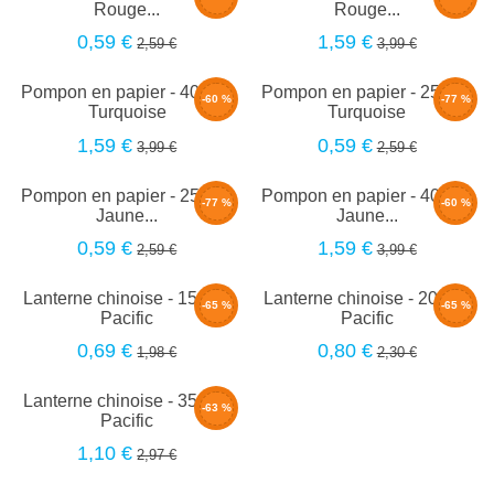
Rouge...
Rouge...
0,59 €
1,59 €
2,59 €
3,99 €
Pompon en papier - 40cm -
Pompon en papier - 25cm -
-60 %
-77 %
Turquoise
Turquoise
1,59 €
0,59 €
3,99 €
2,59 €
Pompon en papier - 25cm -
Pompon en papier - 40cm -
-77 %
-60 %
Jaune...
Jaune...
0,59 €
1,59 €
2,59 €
3,99 €
Lanterne chinoise - 15cm -
Lanterne chinoise - 20cm -
-65 %
-65 %
Pacific
Pacific
0,69 €
0,80 €
1,98 €
2,30 €
Lanterne chinoise - 35cm -
-63 %
Pacific
1,10 €
2,97 €