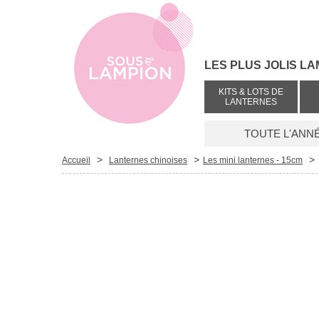
LES PLUS JOLIS LA
KITS & LOTS DE
LANTERNES
TOUTE L'ANN
>
>
>
Accueil
Lanternes chinoises
Les mini lanternes - 15cm