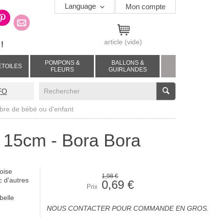
Language
Mon compte
article
(vide)
!
POMPONS &
BALLONS &
ETOILES
FLEURS
GUIRLANDES
V
FO
bre de bébé ou d'enfant
- 15cm - Bora Bora
oise
1,98 €
 d'autres
0,69 €
Prix
belle
NOUS CONTACTER POUR COMMANDE EN GROS.