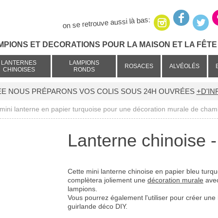
on se retrouve aussi là bas:
MPIONS ET DECORATIONS POUR LA MAISON ET LA FÊTE 
LANTERNES
LAMPIONS
ROSACES
ALVÉOLÉS
CHINOISES
RONDS
ÉE NOUS PRÉPARONS VOS COLIS SOUS 24H OUVRÉES
+D'IN
mini lanterne en papier turquoise pour une décoration murale de cham
Lanterne chinoise 
Cette mini lanterne chinoise en papier bleu turqu
complètera joliement une
décoration murale
avec
lampions.
Vous pourrez également l'utiliser pour créer une 
guirlande déco DIY.