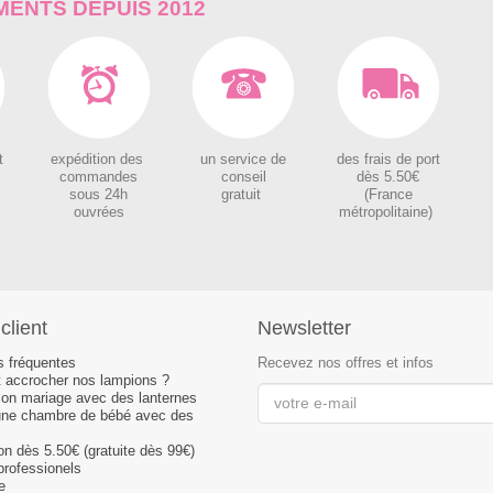
ENTS DEPUIS 2012
t
expédition des
un service de
des
frais de port
c
ommandes
conseil
dès 5.50€
sous 24h
gratuit
(France
ouvrées
métropolitaine)
client
Newsletter
s fréquentes
Recevez nos offres et infos
accrocher nos lampions ?
son mariage avec des lanternes
une chambre de bébé avec des
son dès 5.50€ (gratuite dès 99€)
professionels
e