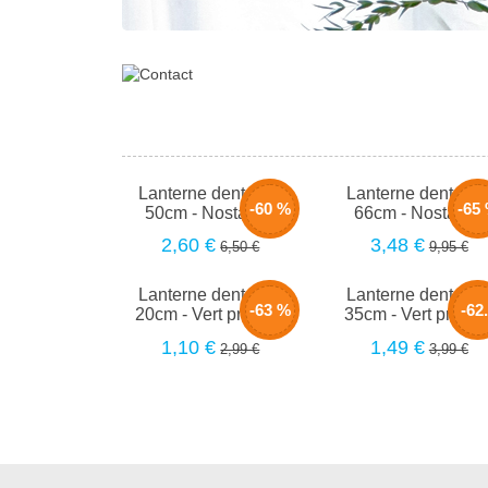
Lanterne dentelle -
Lanterne dentelle 
-60 %
-65
50cm - Nostalgie
66cm - Nostalgie
2,60 €
3,48 €
6,50 €
9,95 €
Lanterne dentelle -
Lanterne dentelle 
-63 %
-62
20cm - Vert profond
35cm - Vert profon
1,10 €
1,49 €
2,99 €
3,99 €
%