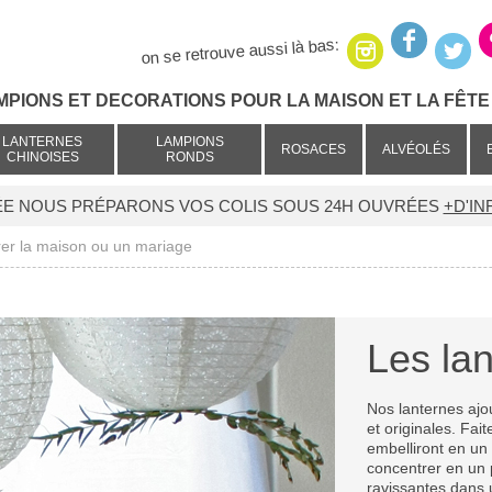
on se retrouve aussi là bas:
MPIONS ET DECORATIONS POUR LA MAISON ET LA FÊTE 
LANTERNES
LAMPIONS
ROSACES
ALVÉOLÉS
CHINOISES
RONDS
ÉE NOUS PRÉPARONS VOS COLIS SOUS 24H OUVRÉES
+D'IN
rer la maison ou un mariage
Les lan
Nos lanternes ajou
et originales. Fai
embelliront en un 
concentrer en un p
ravissantes dans