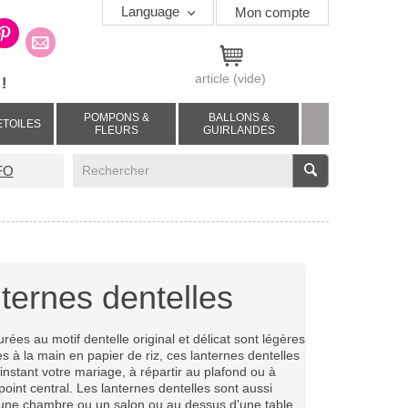
Language
Mon compte
article
(vide)
!
POMPONS &
BALLONS &
ETOILES
FLEURS
GUIRLANDES
V
FO
ternes dentelles
rées au motif dentelle original et délicat sont légères
tes à la main en papier de riz, ces lanternes dentelles
instant votre mariage, à répartir au plafond ou à
oint central. Les lanternes dentelles sont aussi
 une chambre ou un salon ou au dessus d'une table