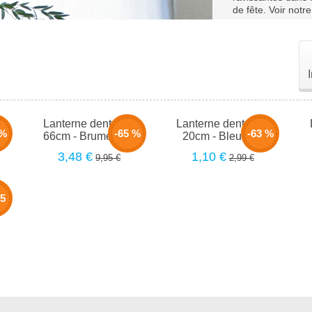
de fête.
Voir notre
-
Lanterne dentelle -
Lanterne dentelle -
 %
-65 %
-63 %
66cm - Brume de...
20cm - Bleu nuit
3,48 €
1,10 €
9,95 €
2,99 €
-
.5
d