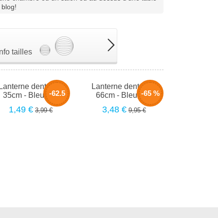
 blog!
Info tailles
Lanterne dentelle -
Lanterne dentelle -
-62.5
-65 %
35cm - Bleu nuit
66cm - Bleu nuit
1,49 €
3,48 €
3,99 €
9,95 €
%