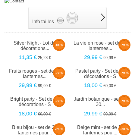
Info tailles
Silver Night - Lot de
La vie en rose - set de 30
-55 %
-70 %
décorations...
lanternes...
11,35 €
29,99 €
25,23 €
99,99 €
Fruits rouges - set de 30
Pastel party - Set de 20
-70 %
-70 %
lanternes...
décorations - S
29,99 €
18,00 €
99,99 €
60,00 €
Bright party - Set de 20
Jardin botanique - set de
-70 %
-70 %
décorations - S
30...
18,00 €
29,99 €
60,00 €
99,99 €
Bleu bijou - set de 30
Beige mint - set de 30
-70 %
-70 %
lanternes pour...
lanternes pour...