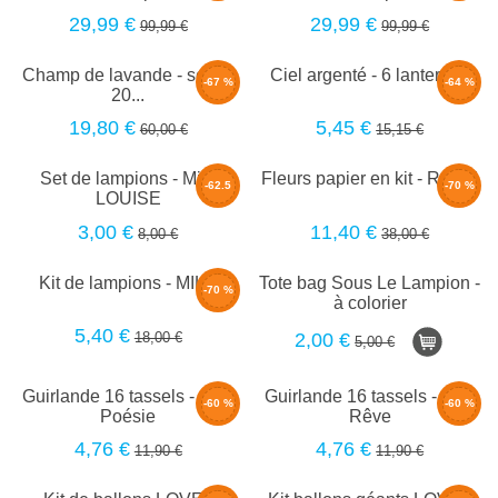
29,99 €
29,99 €
99,99 €
99,99 €
Champ de lavande - set de
Ciel argenté - 6 lanternes
-67 %
-64 %
20...
19,80 €
5,45 €
60,00 €
15,15 €
Set de lampions - Mini
Fleurs papier en kit - ROSE
-62.5
-70 %
LOUISE
%
3,00 €
11,40 €
8,00 €
38,00 €
Kit de lampions - MILA
Tote bag Sous Le Lampion -
-70 %
à colorier
5,40 €
18,00 €
2,00 €
5,00 €
Guirlande 16 tassels - 4m -
Guirlande 16 tassels - 4m -
-60 %
-60 %
Poésie
Rêve
4,76 €
4,76 €
11,90 €
11,90 €