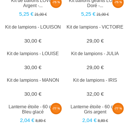
Kit de ballons LOVE -
Kit ballons géants LOVE -
-75 %
-75 %
Argent -...
Doré -...
5,25 €
5,25 €
21,00 €
21,00 €
Kit de lampions - LOUISON
Kit de lampions - VICTOIRE
30,00 €
29,00 €
Kit de lampions - LOUISE
Kit de lampions - JULIA
30,00 €
29,00 €
Kit de lampions - MANON
Kit de lampions - IRIS
30,00 €
32,00 €
Lanterne étoile - 60 cm -
Lanterne étoile - 60 cm -
-77 %
-77 %
Bleu glacé
Gris argent
2,04 €
2,04 €
8,89 €
8,89 €