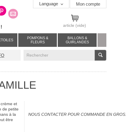
Language
Mon compte
article
(vide)
!
POMPONS &
BALLONS &
ETOILES
FLEURS
GUIRLANDES
V
FO
 CAMILLE
 crème et
 de petite
mans à la
NOUS CONTACTER POUR COMMANDE EN GROS.
ut être