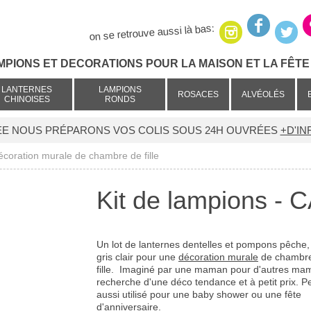
on se retrouve aussi là bas:
MPIONS ET DECORATIONS POUR LA MAISON ET LA FÊTE 
LANTERNES
LAMPIONS
ROSACES
ALVÉOLÉS
CHINOISES
RONDS
ÉE NOUS PRÉPARONS VOS COLIS SOUS 24H OUVRÉES
+D'IN
coration murale de chambre de fille
Kit de lampions -
Un lot de lanternes dentelles et pompons pêche,
gris clair pour une
décoration murale
de chambre
fille. Imaginé par une maman pour d'autres ma
recherche d'une déco tendance et à petit prix. Pe
aussi utilisé pour une baby shower ou une fête
d'anniversaire.