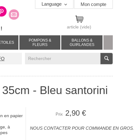
Language
Mon compte
article
(vide)
!
POMPONS &
BALLONS &
ETOILES
FLEURS
GUIRLANDES
V
FO
 35cm - Bleu santorini
2,90 €
Prix
in en papier
age, à
NOUS CONTACTER POUR COMMANDE EN GROS.
ppes