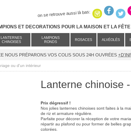
on se retrouve aussi là bas:
MPIONS ET DECORATIONS POUR LA MAISON ET LA FÊTE 
LANTERNES
LAMPIONS
ROSACES
ALVÉOLÉS
CHINOISES
RONDS
ÉE NOUS PRÉPARONS VOS COLIS SOUS 24H OUVRÉES
+D'IN
riage ou d'un intérieur
Lanterne chinoise -
Prix dégressif !
Nos jolies lanternes chinoises sont faites à la ma
de riz et armature régulière.
Parfaite pour décorer la réception de votre mari
répartir au plafond ou pour former de belles gra
colorées.