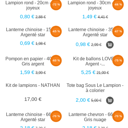
Lampion rond - 20cm - Gris
Lampion rond - 30cm - Gris
-72 %
-66 %
joyeux
joyeux
0,80 €
1,49 €
2,88 €
4,41 €
Lanterne chinoise - 15cm -
Lanterne chinoise - 35cm -
-65 %
-67 %
Argenté star
Argenté star
0,69 €
1,98 €
0,98 €
2,99 €
Pompon en papier - 40cm -
Kit de ballons LOVE -
-60 %
-75 %
Gris argent
Argent -...
1,59 €
5,25 €
3,99 €
21,00 €
Kit de lampions - NATHAN
Tote bag Sous Le Lampion -
à colorier
17,00 €
2,00 €
5,00 €
Lanterne chinoise - 66cm -
Lanterne chevron - 66cm -
-70 %
-70 %
Argenté star
Gris nuage