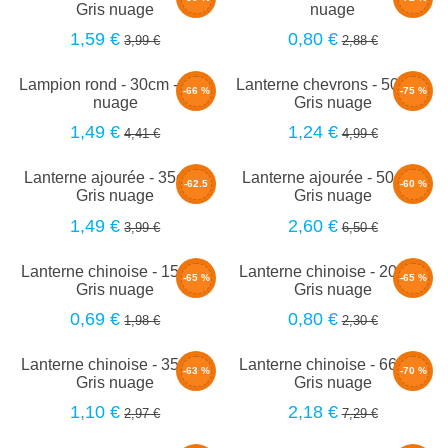
Gris nuage
nuage
1,59 €
0,80 €
3,99 €
2,88 €
Lampion rond - 30cm - Gris
Lanterne chevrons - 50cm -
-66 %
-75 %
nuage
Gris nuage
1,49 €
1,24 €
4,41 €
4,99 €
Lanterne ajourée - 35cm -
Lanterne ajourée - 50cm -
-62.5
-60 %
Gris nuage
Gris nuage
%
1,49 €
2,60 €
3,99 €
6,50 €
Lanterne chinoise - 15cm -
Lanterne chinoise - 20cm -
-65 %
-65 %
Gris nuage
Gris nuage
0,69 €
0,80 €
1,98 €
2,30 €
Lanterne chinoise - 35cm -
Lanterne chinoise - 66cm -
-63 %
-70 %
Gris nuage
Gris nuage
1,10 €
2,18 €
2,97 €
7,29 €