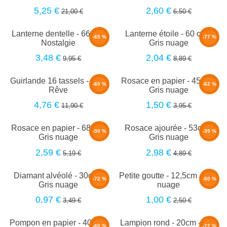
5,25 €
2,60 €
21,00 €
6,50 €
Lanterne dentelle - 66cm -
Lanterne étoile - 60 cm -
-65 %
-77 %
Nostalgie
Gris nuage
3,48 €
2,04 €
9,95 €
8,89 €
Guirlande 16 tassels - 4m -
Rosace en papier - 45cm -
-60 %
-62 %
Rêve
Gris nuage
4,76 €
1,50 €
11,90 €
3,95 €
Rosace en papier - 68cm -
Rosace ajourée - 53cm -
-50 %
-39 %
Gris nuage
Gris nuage
2,59 €
2,98 €
5,19 €
4,89 €
Diamant alvéolé - 30cm -
Petite goutte - 12,5cm - Gris
-72 %
-60 %
Gris nuage
nuage
0,97 €
1,00 €
3,49 €
2,50 €
Pompon en papier - 40cm -
Lampion rond - 20cm - Gris
-60 %
-72 %