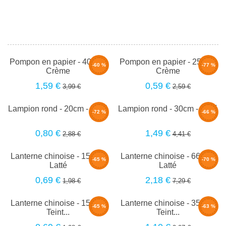
Pompon en papier - 40cm -
Pompon en papier - 25cm -
-60 %
-77 %
Crème
Crème
1,59 €
0,59 €
3,99 €
2,59 €
Lampion rond - 20cm - Latté
Lampion rond - 30cm - Latté
-72 %
-66 %
0,80 €
1,49 €
2,88 €
4,41 €
Lanterne chinoise - 15cm -
Lanterne chinoise - 66cm -
-65 %
-70 %
Latté
Latté
0,69 €
2,18 €
1,98 €
7,29 €
Lanterne chinoise - 15cm -
Lanterne chinoise - 35cm -
-65 %
-63 %
Teint...
Teint...