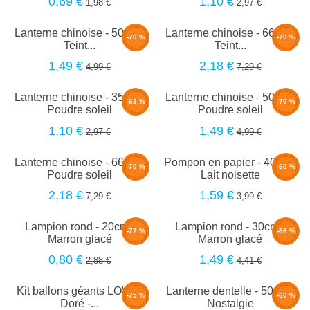
0,69 €
1,10 €
1,98 €
2,97 €
Lanterne chinoise - 50cm -
Lanterne chinoise - 66cm -
-70 %
-70 %
Teint...
Teint...
1,49 €
2,18 €
4,99 €
7,29 €
Lanterne chinoise - 35cm -
Lanterne chinoise - 50cm -
-63 %
-70 %
Poudre soleil
Poudre soleil
1,10 €
1,49 €
2,97 €
4,99 €
Lanterne chinoise - 66cm -
Pompon en papier - 40cm -
-70 %
-60 %
Poudre soleil
Lait noisette
2,18 €
1,59 €
7,29 €
3,99 €
Lampion rond - 20cm -
Lampion rond - 30cm -
-72 %
-66 %
Marron glacé
Marron glacé
0,80 €
1,49 €
2,88 €
4,41 €
Kit ballons géants LOVE -
Lanterne dentelle - 50cm -
-75 %
-60 %
Doré -...
Nostalgie