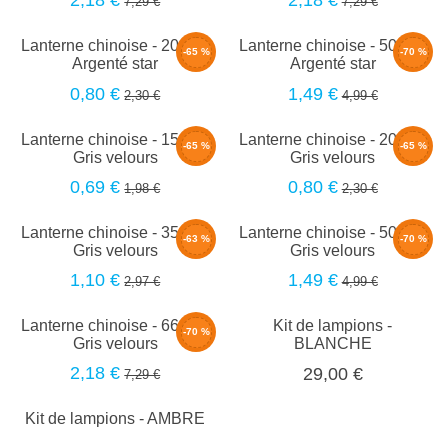
2,18 €
2,18 €
7,29 €
7,29 €
Lanterne chinoise - 20cm -
Lanterne chinoise - 50cm -
-65 %
-70 %
Argenté star
Argenté star
0,80 €
1,49 €
2,30 €
4,99 €
Lanterne chinoise - 15cm -
Lanterne chinoise - 20cm -
-65 %
-65 %
Gris velours
Gris velours
0,69 €
0,80 €
1,98 €
2,30 €
Lanterne chinoise - 35cm -
Lanterne chinoise - 50cm -
-63 %
-70 %
Gris velours
Gris velours
1,10 €
1,49 €
2,97 €
4,99 €
Lanterne chinoise - 66cm -
Kit de lampions -
-70 %
Gris velours
BLANCHE
2,18 €
29,00 €
7,29 €
Kit de lampions - AMBRE