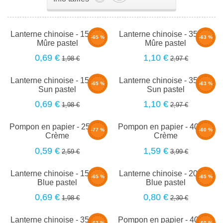
Lanterne chinoise - 15cm -
Lanterne chinoise - 35cm -
-65 %
-63 %
Mûre pastel
Mûre pastel
0,69 €
1,10 €
1,98 €
2,97 €
Lanterne chinoise - 15cm -
Lanterne chinoise - 35cm -
-65 %
-63 %
Sun pastel
Sun pastel
0,69 €
1,10 €
1,98 €
2,97 €
Pompon en papier - 25cm -
Pompon en papier - 40cm -
-77 %
-60 %
Crème
Crème
0,59 €
1,59 €
2,59 €
3,99 €
Lanterne chinoise - 15cm -
Lanterne chinoise - 20cm -
-65 %
-65 %
Blue pastel
Blue pastel
0,69 €
0,80 €
1,98 €
2,30 €
Lanterne chinoise - 35cm -
Pompon en papier - 40cm -
-63 %
-60 %