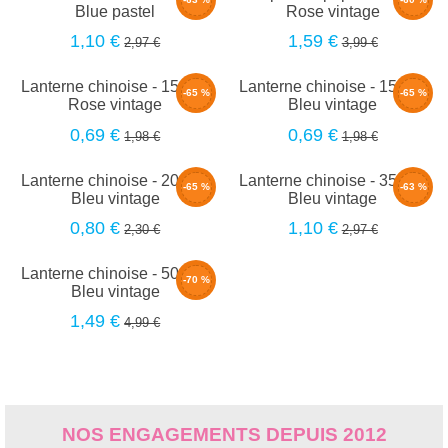
Blue pastel
Rose vintage
1,10 €
1,59 €
2,97 €
3,99 €
Lanterne chinoise - 15cm -
Lanterne chinoise - 15cm -
-65 %
-65 %
Rose vintage
Bleu vintage
0,69 €
0,69 €
1,98 €
1,98 €
Lanterne chinoise - 20cm -
Lanterne chinoise - 35cm -
-65 %
-63 %
Bleu vintage
Bleu vintage
0,80 €
1,10 €
2,30 €
2,97 €
Lanterne chinoise - 50cm -
-70 %
Bleu vintage
1,49 €
4,99 €
NOS ENGAGEMENTS DEPUIS 2012