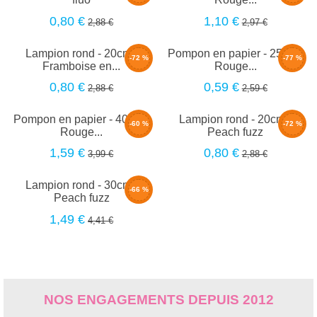
0,80 €
1,10 €
2,88 €
2,97 €
Lampion rond - 20cm -
Pompon en papier - 25cm -
-72 %
-77 %
Framboise en...
Rouge...
0,80 €
0,59 €
2,88 €
2,59 €
Pompon en papier - 40cm -
Lampion rond - 20cm -
-60 %
-72 %
Rouge...
Peach fuzz
1,59 €
0,80 €
3,99 €
2,88 €
Lampion rond - 30cm -
-66 %
Peach fuzz
1,49 €
4,41 €
NOS ENGAGEMENTS DEPUIS 2012