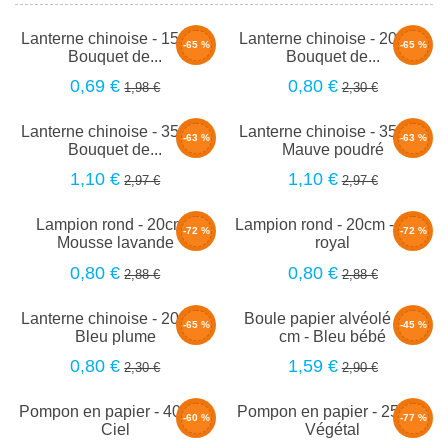
Lanterne chinoise - 15cm -
Lanterne chinoise - 20cm -
-65 %
-65 %
Bouquet de...
Bouquet de...
0,69 €
0,80 €
1,98 €
2,30 €
Lanterne chinoise - 35cm -
Lanterne chinoise - 35cm -
-63 %
-63 %
Bouquet de...
Mauve poudré
1,10 €
1,10 €
2,97 €
2,97 €
Lampion rond - 20cm -
Lampion rond - 20cm - Bleu
-72 %
-72 %
Mousse lavande
royal
0,80 €
0,80 €
2,88 €
2,88 €
Lanterne chinoise - 20cm -
Boule papier alvéolé - 20
-65 %
-45 %
Bleu plume
cm - Bleu bébé
0,80 €
1,59 €
2,30 €
2,90 €
Pompon en papier - 40cm -
Pompon en papier - 25cm -
-60 %
-77 %
Ciel
Végétal