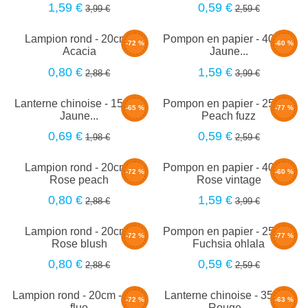
1,59 €
0,59 €
3,99 €
2,59 €
Lampion rond - 20cm -
Pompon en papier - 40cm -
-72 %
-60 %
Acacia
Jaune...
0,80 €
1,59 €
2,88 €
3,99 €
Lanterne chinoise - 15cm -
Pompon en papier - 25cm -
-65 %
-77 %
Jaune...
Peach fuzz
0,69 €
0,59 €
1,98 €
2,59 €
Lampion rond - 20cm -
Pompon en papier - 40cm -
-72 %
-60 %
Rose peach
Rose vintage
0,80 €
1,59 €
2,88 €
3,99 €
Lampion rond - 20cm -
Pompon en papier - 25cm -
-72 %
-77 %
Rose blush
Fuchsia ohlala
0,80 €
0,59 €
2,88 €
2,59 €
Lampion rond - 20cm - Pink
Lanterne chinoise - 35cm -
-72 %
-63 %
fluo
Rouge...