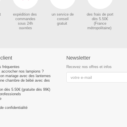
t
expédition des
un service de
des
frais de port
c
ommandes
conseil
dès 5.50€
sous 24h
gratuit
(France
ouvrées
métropolitaine)
client
Newsletter
s fréquentes
Recevez nos offres et infos
accrocher nos lampions ?
son mariage avec des lanternes
une chambre de bébé avec des
son dès 5.50€ (gratuite dès 99€)
professionels
e
de confidentialité