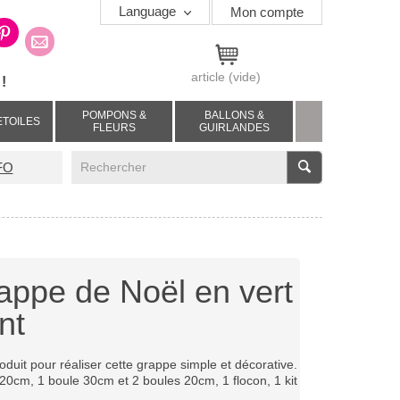
Language
Mon compte
article
(vide)
!
POMPONS &
BALLONS &
ETOILES
FLEURS
GUIRLANDES
V
FO
appe de Noël en vert
nt
oduit pour réaliser cette grappe simple et décorative.
20cm, 1 boule 30cm et 2 boules 20cm, 1 flocon, 1 kit