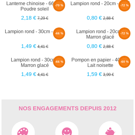
Lanterne chinoise - 66cm -
Lampion rond - 20cm - Latté
-70 %
-72 %
Poudre soleil
2,18 €
0,80 €
7,29 €
2,88 €
Lampion rond - 30cm - Latté
Lampion rond - 20cm -
-66 %
-72 %
Marron glacé
1,49 €
0,80 €
4,41 €
2,88 €
Lampion rond - 30cm -
Pompon en papier - 40cm -
-66 %
-60 %
Marron glacé
Lait noisette
1,49 €
1,59 €
4,41 €
3,99 €
NOS ENGAGEMENTS DEPUIS 2012