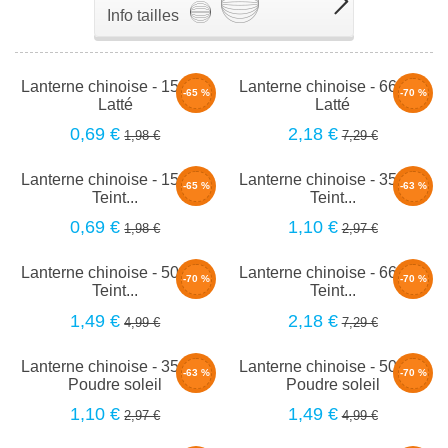
Info tailles
Lanterne chinoise - 15cm -
Lanterne chinoise - 66cm -
-65 %
-70 %
Latté
Latté
0,69 €
2,18 €
1,98 €
7,29 €
Lanterne chinoise - 15cm -
Lanterne chinoise - 35cm -
-65 %
-63 %
Teint...
Teint...
0,69 €
1,10 €
1,98 €
2,97 €
Lanterne chinoise - 50cm -
Lanterne chinoise - 66cm -
-70 %
-70 %
Teint...
Teint...
1,49 €
2,18 €
4,99 €
7,29 €
Lanterne chinoise - 35cm -
Lanterne chinoise - 50cm -
-63 %
-70 %
Poudre soleil
Poudre soleil
1,10 €
1,49 €
2,97 €
4,99 €