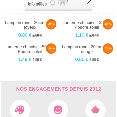
Info tailles
Lampion rond - 20cm - Gris
Lanterne chinoise - 35cm -
-72 %
-63 %
joyeux
Poudre soleil
0,80 €
1,10 €
2,88 €
2,97 €
Lanterne chinoise - 50cm -
Lampion rond - 20cm - Gris
-70 %
-72 %
Poudre soleil
nuage
1,49 €
0,80 €
4,99 €
2,88 €
NOS ENGAGEMENTS DEPUIS 2012